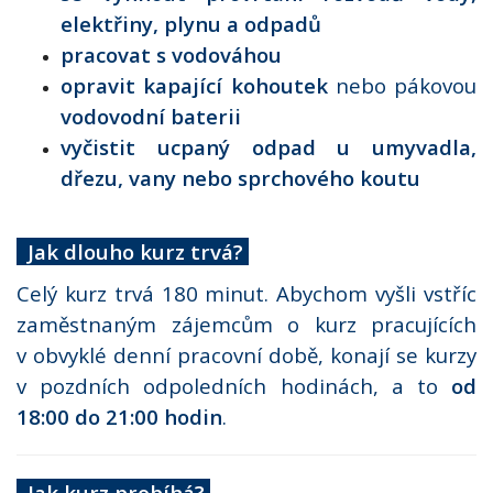
elektřiny, plynu a odpadů
pracovat s vodováhou
opravit kapající kohoutek
nebo
pákovou
vodovodní baterii
vyčistit ucpaný odpad u umyvadla,
dřezu, vany nebo sprchového koutu
á ?
Jak dlouho kurz trvá?
Celý kurz trvá 180 minut. Abychom vyšli vstříc
zaměstnaným zájemcům o kurz pracujících
v obvyklé denní pracovní době, konají se kurzy
v pozdních odpoledních hodinách, a to
od
18:00 do 21:00 hodin
.
Jak kurz probíhá?