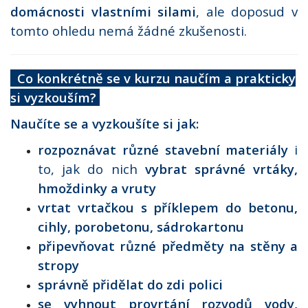
domácnosti vlastními silami
, ale doposud v
tomto ohledu nemá žádné zkušenosti.
Co konkrétně se v kurzu naučím a prakticky
si vyzkouším?
Naučíte se
a vyzkoušíte si jak:
rozpoznávat různé stavební materiály
i
to, jak do nich
vybrat správné vrtáky,
hmoždinky a vruty
vrtat vrtačkou s příklepem do betonu,
cihly, porobetonu, sádrokartonu
připevňovat různé předměty
na stěny a
stropy
správně přidělat do zdi polici
se vyhnout provrtání rozvodů vody,