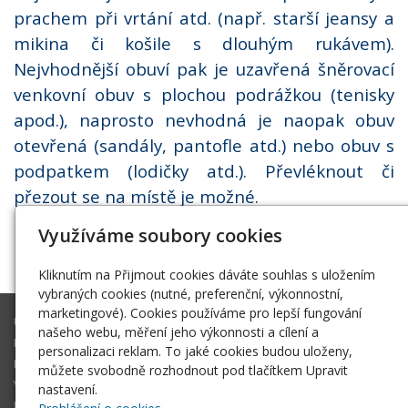
prachem při vrtání atd. (např. starší jeansy a
mikina či košile s dlouhým rukávem).
Nejvhodnější obuví pak je uzavřená šněrovací
venkovní obuv s plochou podrážkou (tenisky
apod.), naprosto nevhodná je naopak obuv
otevřená (sandály, pantofle atd.) nebo obuv s
podpatkem (lodičky atd.). Převléknout či
přezout se na místě je možné.
Využíváme soubory cookies
Kliknutím na Přijmout cookies dáváte souhlas s uložením
vybraných cookies (nutné, preferenční, výkonnostní,
marketingové). Cookies používáme pro lepší fungování
ÚVOD
našeho webu, měření jeho výkonnosti a cílení a
KOUPIT KURZ
personalizaci reklam. To jaké cookies budou uloženy,
RECENZE
můžete svobodně rozhodnout pod tlačítkem Upravit
V MÉDIÍCH
nastavení.
FOTOGALERIE